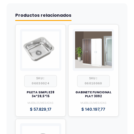
Productos relacionados
SKU:
SKU:
06030024
06010060
PILETA SIMPL E28
GABINETE FUNCIONAL
34*28,5*15
PLAT 3092
MUEBLES/MESADAS
MUEBLES/MESADAS
$
57.829,17
$
140.197,77