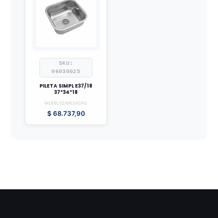
SKU:
06030025
PILETA SIMPL E37/18
37*34*18
MUEBLES/MESADAS
$
68.737,90