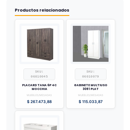
Productos relacionados
SKU:
SKU:
06010045
06010079
PLACARD TANA 6P 4C
GABINETE MULTIUSO
MOCCHIA
3091 PLAT
MUEBLES/MESADAS
MUEBLES/MESADAS
$
267.473,88
$
115.033,87