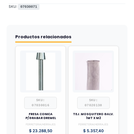
SKU:
07030071
Productos relacionados
SKU:
SKU:
07030016
07020138
FRESA CONICA
TEJ. MOSQUITERO GALV.
P/GRABAR DREMEL
1MT X M2
FERRETERIA/HERRAJES
FERRETERIA/HERRAJES
$
23.288,50
$
5.357,40