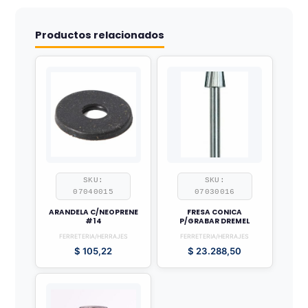
Productos relacionados
SKU:
SKU:
07040015
07030016
ARANDELA C/NEOPRENE
FRESA CONICA
#14
P/GRABAR DREMEL
FERRETERIA/HERRAJES
FERRETERIA/HERRAJES
$
105,22
$
23.288,50