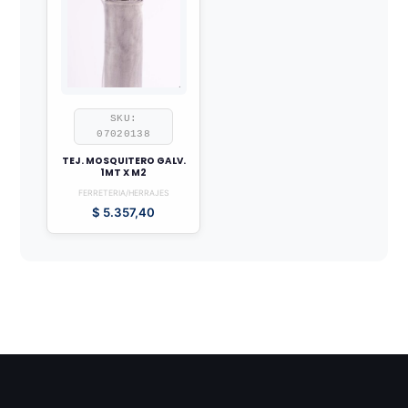
SKU:
07020138
TEJ. MOSQUITERO GALV.
1MT X M2
FERRETERIA/HERRAJES
$
5.357,40