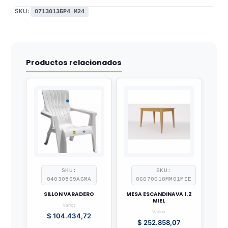
SKU:
07130135P4 M24
Productos relacionados
SKU:
SKU:
04030569AGMA
06070018MM01MIE
SILLON VARADERO
MESA ESCANDINAVA 1.2
MIEL
Varios
Varios
$
104.434,72
$
252.858,07