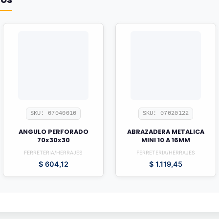
SKU: 07040010
SKU: 07020122
ANGULO PERFORADO
ABRAZADERA METALICA
70x30x30
MINI 10 A 16MM
FERRETERIA/HERRAJES
FERRETERIA/HERRAJES
$
604,12
$
1.119,45