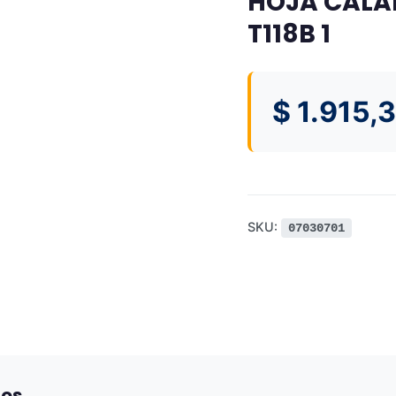
HOJA CALAR
T118B 1
$
1.915,
SKU:
07030701
dos