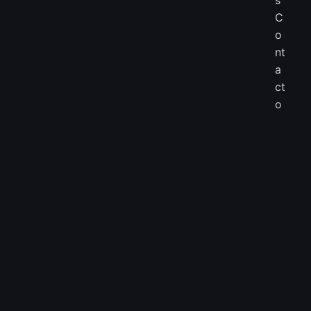
C
o
nt
a
ct
o