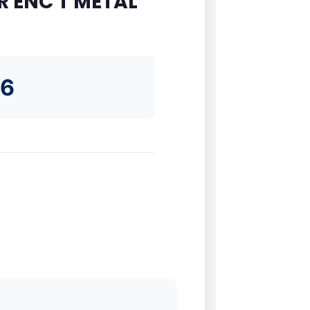
 ENC T METAL
36