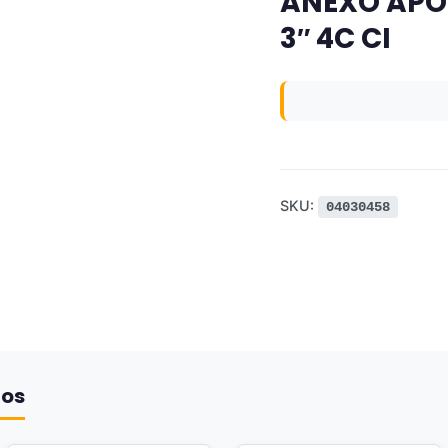
ANEXO APO
3″ 4C CI
SKU:
04030458
dos