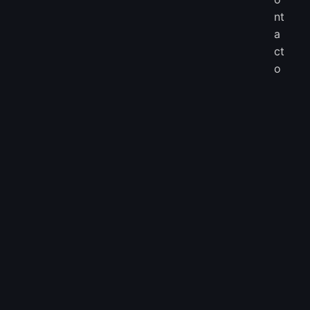
nt
a
ct
o