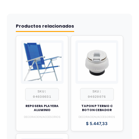
Productos relacionados
SKU:
SKU:
04030031
04020076
REPOSERA PLAYERA
TAPON P TERMO C
ALUMINIO
BOTON CEBADOR
DECORACION/ACCESORIOS
DECORACION/ACCESORIOS
$
5.447,33