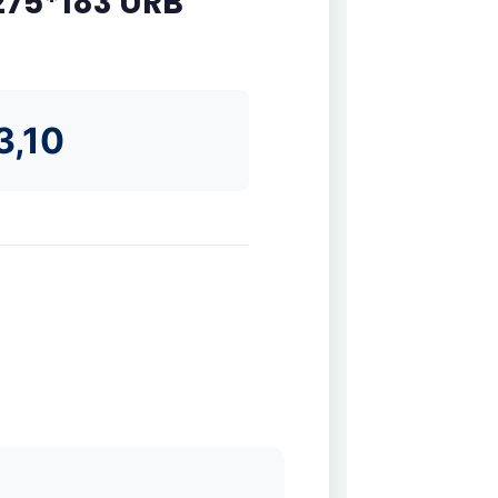
75*183 URB
3,10