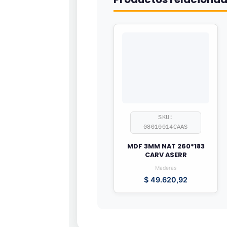
SKU:
08010014CAAS
MDF 3MM NAT 260*183
CARV ASERR
Maderas
$
49.620,92