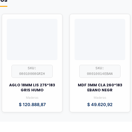
SKU:
SKU:
08010008GRIH
08010014EBAN
AGLO 18MM LIS 275*183
MDF 3MM CLA 260*183
GRIS HUMO
EBANO NEGR
Maderas
Maderas
$
120.888,87
$
49.620,92