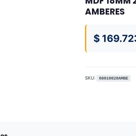
MDF 18MM 2
AMBERES
$
169.72
SKU:
08010020AMBE
dos