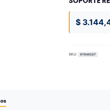
SOPORTE R
$
3.144,
SKU:
07040167
dos