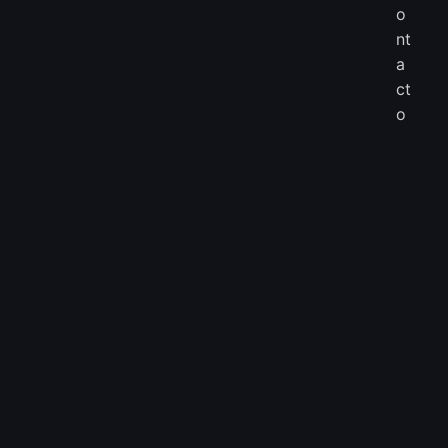
o
nt
a
ct
o