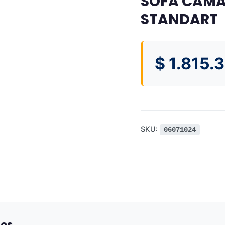
SOFA CAM
STANDART
$
1.815.
SKU:
06071024
dos