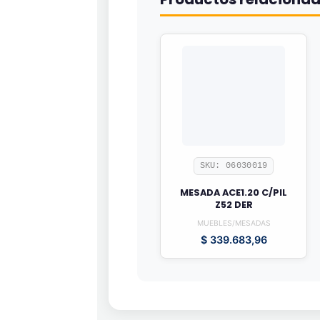
SKU: 06030019
MESADA ACE1.20 C/PIL
Z52 DER
MUEBLES/MESADAS
$
339.683,96