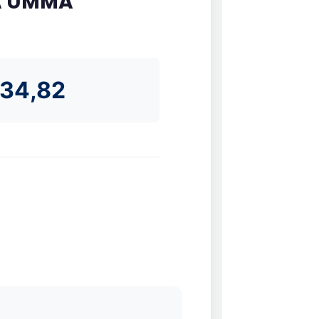
A UMMA
334,82