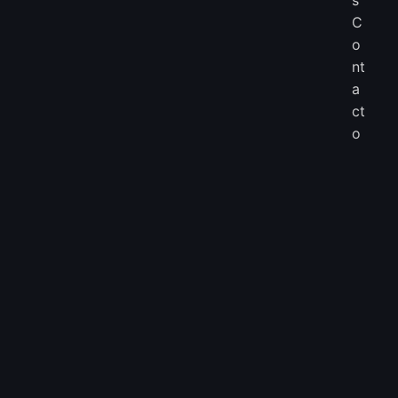
C
o
nt
a
ct
o