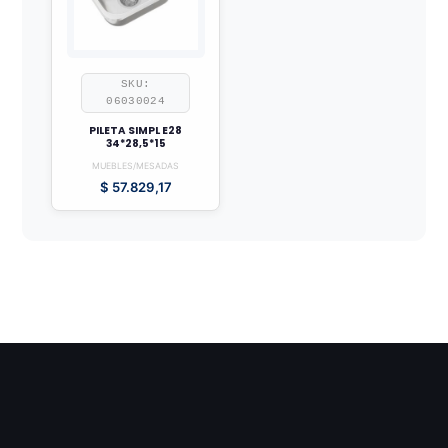
SKU:
06030024
PILETA SIMPL E28
34*28,5*15
MUEBLES/MESADAS
$
57.829,17