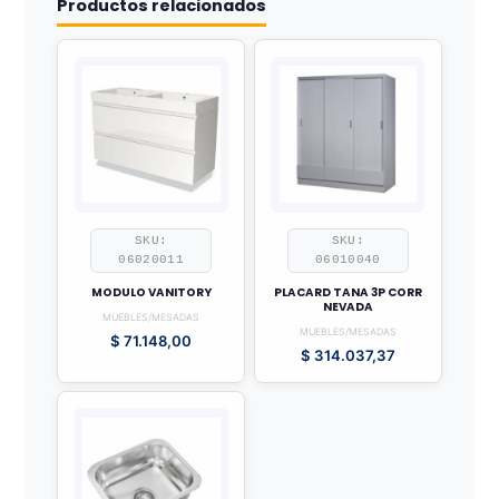
Productos relacionados
SKU:
SKU:
06020011
06010040
MODULO VANITORY
PLACARD TANA 3P CORR
NEVADA
MUEBLES/MESADAS
MUEBLES/MESADAS
$
71.148,00
$
314.037,37