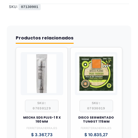
SKU:
07130901
Productos relacionados
SKU:
SKU:
07030129
07030019
MECHA SDS PLUS-1 8 X
DISCO SEGMENTADO
160 MM
TUNGST 115MM
FERRETERIA/HERRAJES
FERRETERIA/HERRAJES
$
3.367,73
$
10.835,27