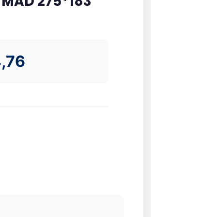
 MAD 275*183
,76