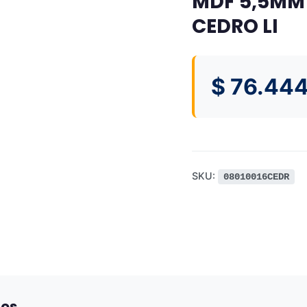
MDF 5,5MM
CEDRO LI
$
76.444
SKU:
08010016CEDR
dos