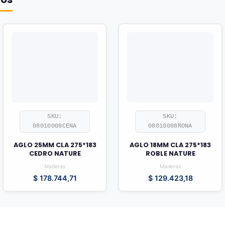
SKU:
SKU:
08010009CENA
08010008RONA
AGLO 25MM CLA 275*183
AGLO 18MM CLA 275*183
CEDRO NATURE
ROBLE NATURE
Maderas
Maderas
$
178.744,71
$
129.423,18