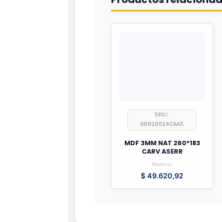
SKU:
08010014CAAS
MDF 3MM NAT 260*183
CARV ASERR
Maderas
$
49.620,92