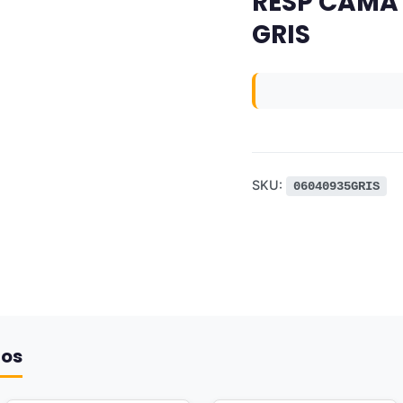
RESP CAMA 
GRIS
SKU:
06040935GRIS
dos