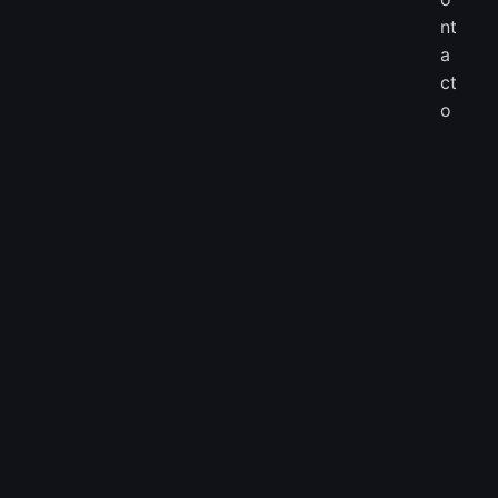
nt
a
ct
o