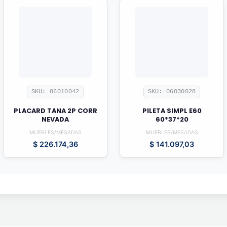
SKU: 06010042
SKU: 06030028
PLACARD TANA 2P CORR
PILETA SIMPL E60
NEVADA
60*37*20
MUEBLES/MESADAS
MUEBLES/MESADAS
$
226.174,36
$
141.097,03