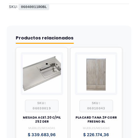
SKU:
06040011ROBL
Productos relacionados
SKU:
SKU:
06030019
06010043
MESADA ACE1.20 C/PIL
PLACARD TANA 2P CORR
Z52 DER
FRESNO BL
MUEBLES/MESADAS
MUEBLES/MESADAS
$
339.683,96
$
226.174,36