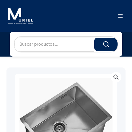
Ir
al
contenido
Main
Menu