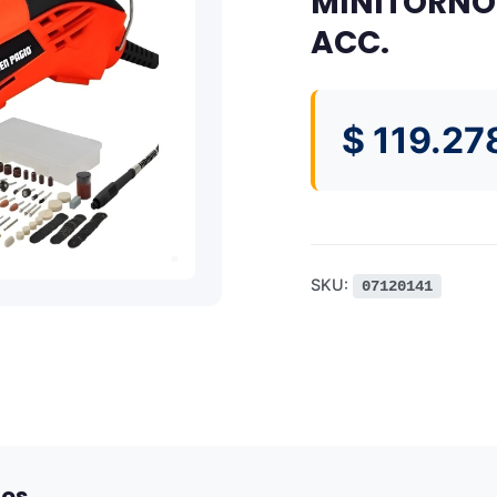
MINITORNO 
ACC.
$
119.27
SKU:
07120141
dos