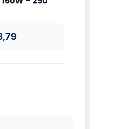
160W – 250
8,79