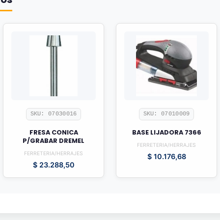
SKU: 07030016
SKU: 07010009
FRESA CONICA
BASE LIJADORA 7366
P/GRABAR DREMEL
FERRETERIA/HERRAJES
FERRETERIA/HERRAJES
$
10.176,68
$
23.288,50