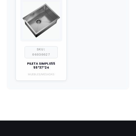
SKU:
06030027
PILETA SIMPL E55
55*37*24
MUEBLES/MESADAS