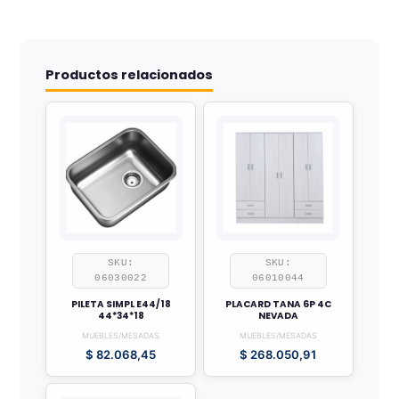
Productos relacionados
SKU:
SKU:
06030022
06010044
PILETA SIMPL E44/18
PLACARD TANA 6P 4C
44*34*18
NEVADA
MUEBLES/MESADAS
MUEBLES/MESADAS
$
82.068,45
$
268.050,91