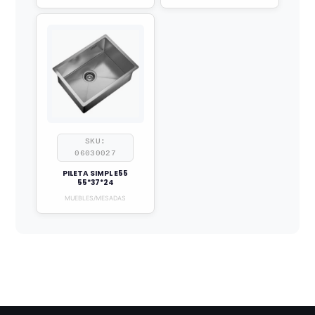
SKU:
06030027
PILETA SIMPL E55
55*37*24
MUEBLES/MESADAS