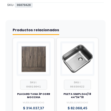
SKU:
06070428
Productos relacionados
SKU:
SKU:
06010041
06030022
PLACARD TANA 3P CORR
PILETA SIMPL E44/18
MOCCHIA
44*34*18
MUEBLES/MESADAS
MUEBLES/MESADAS
$
314.037,37
$
82.068,45