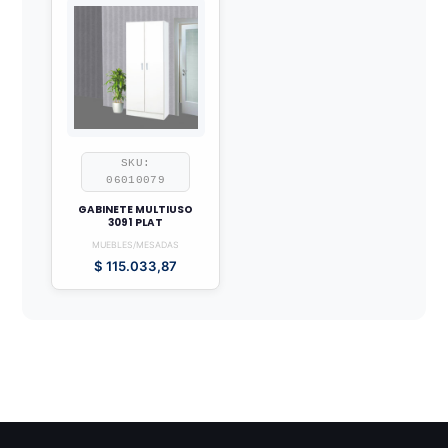
SKU:
06010079
GABINETE MULTIUSO
3091 PLAT
MUEBLES/MESADAS
$
115.033,87