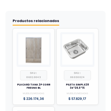
Productos relacionados
SKU:
SKU:
06010043
06030024
PLACARD TANA 2P CORR
PILETA SIMPL E28
FRESNO BL
34*28,5*15
MUEBLES/MESADAS
MUEBLES/MESADAS
$
226.174,36
$
57.829,17