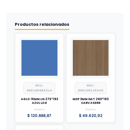
Productos relacionados
SKU:
SKU:
08010008AZLA
08010014CAAS
AGLO 18MM LIS 275*183
MDF 3MM NAT 260*183
AZUL LAG
CARV ASERR
Maderas
Maderas
$
120.888,87
$
49.620,92