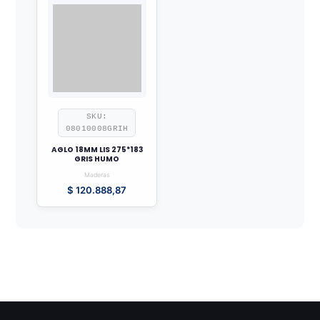
SKU:
08010008GRIH
AGLO 18MM LIS 275*183
GRIS HUMO
Maderas
$
120.888,87