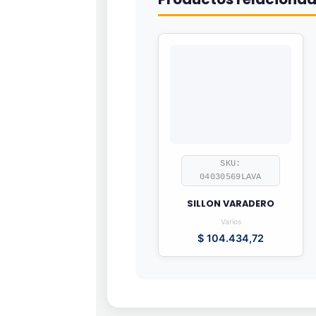
SKU:
04030569LAVA
SILLON VARADERO
Varios
$
104.434,72