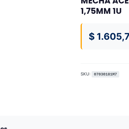
MECHA ACE
1,75MM 1U
$
1.605,
SKU:
07030181M7
dos