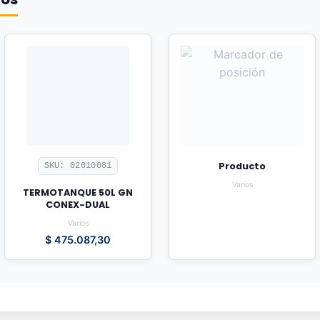
Producto
SKU: 02010081
Varios
TERMOTANQUE 50L GN
CONEX-DUAL
Varios
$
475.087,30