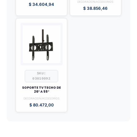
DECORACION/ACCESORIOS
$
34.604,94
$
38.856,46
SKU:
03010092
SOPORTE TV TECHO DE
26″ A 55″
DECORACION/ACCESORIOS
$
80.472,00