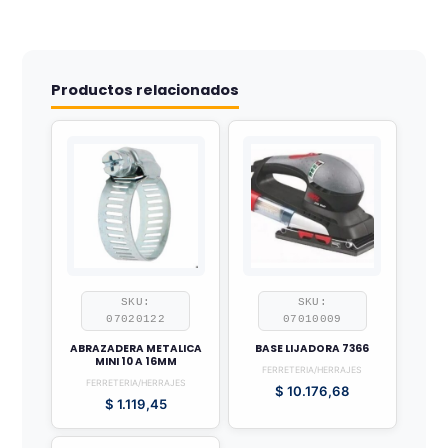
Productos relacionados
SKU:
SKU:
07020122
07010009
ABRAZADERA METALICA
BASE LIJADORA 7366
MINI 10 A 16MM
FERRETERIA/HERRAJES
FERRETERIA/HERRAJES
$
10.176,68
$
1.119,45