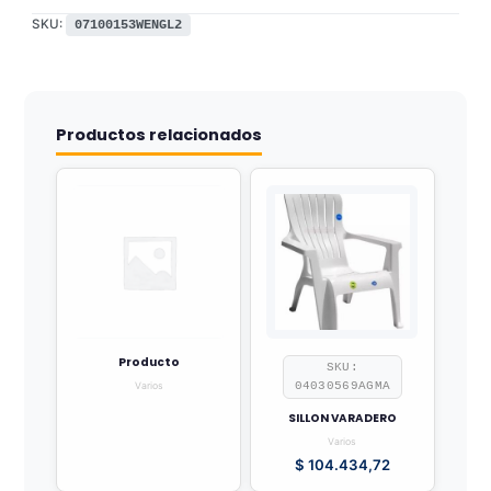
SKU:
07100153WENGL2
Productos relacionados
Producto
SKU:
04030569AGMA
Varios
SILLON VARADERO
Varios
$
104.434,72