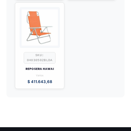
SKU:
04030502BLDA
REPOSERA HAWAI
Varios
$
411.643,68