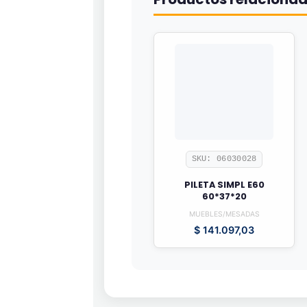
SKU: 06030028
PILETA SIMPL E60
60*37*20
MUEBLES/MESADAS
$
141.097,03