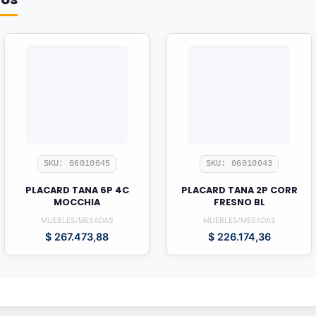
SKU: 06010045
SKU: 06010043
PLACARD TANA 6P 4C
PLACARD TANA 2P CORR
MOCCHIA
FRESNO BL
MUEBLES/MESADAS
MUEBLES/MESADAS
$
267.473,88
$
226.174,36