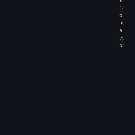
C
o
nt
a
ct
o