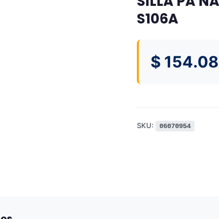
SILLA PA N
S106A
$
154.08
SKU:
06070954
dos