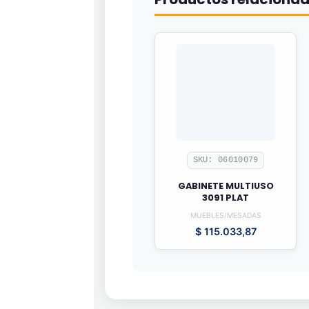
SKU: 06010079
GABINETE MULTIUSO
3091 PLAT
MUEBLES/MESADAS
$
115.033,87