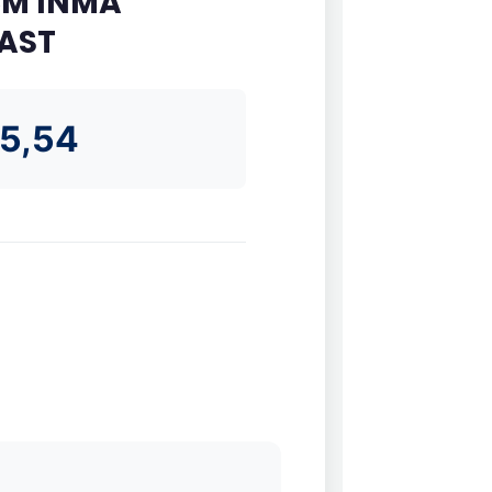
CM INMA
CAST
5,54