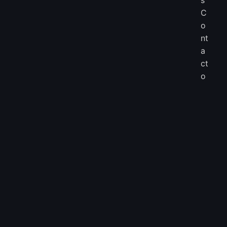
C
o
nt
a
ct
o