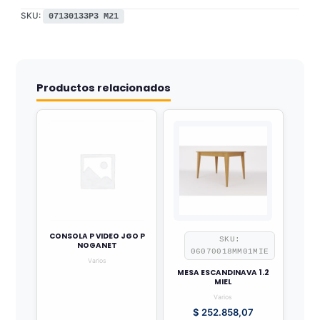
SKU:
07130133P3 M21
Productos relacionados
CONSOLA P VIDEO JGO P
SKU:
NOGANET
06070018MM01MIE
Varios
MESA ESCANDINAVA 1.2
MIEL
Varios
$
252.858,07