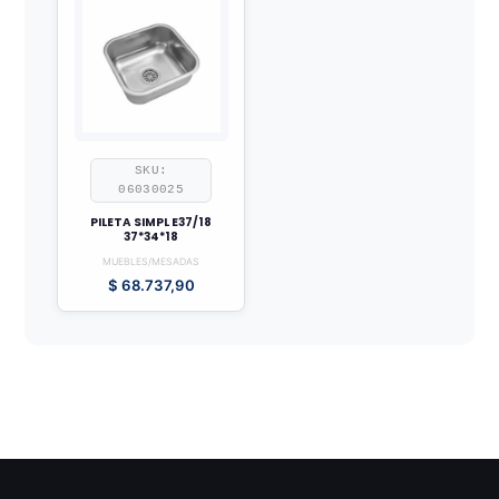
SKU:
06030025
PILETA SIMPL E37/18
37*34*18
MUEBLES/MESADAS
$
68.737,90