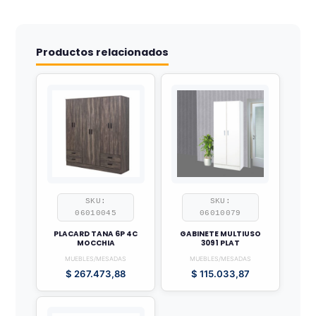
Productos relacionados
SKU:
SKU:
06010045
06010079
PLACARD TANA 6P 4C
GABINETE MULTIUSO
MOCCHIA
3091 PLAT
MUEBLES/MESADAS
MUEBLES/MESADAS
$
267.473,88
$
115.033,87