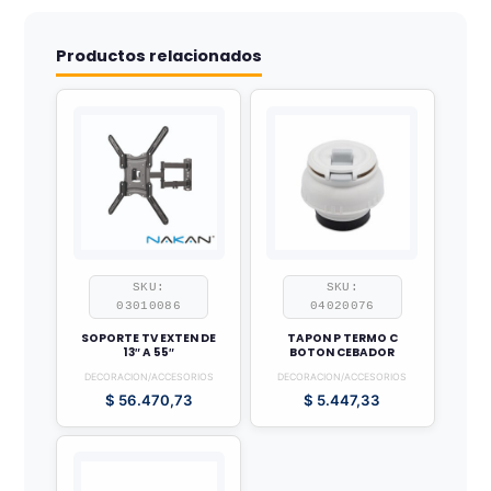
Productos relacionados
SKU:
SKU:
03010086
04020076
SOPORTE TV EXTEN DE
TAPON P TERMO C
13″ A 55″
BOTON CEBADOR
DECORACION/ACCESORIOS
DECORACION/ACCESORIOS
$
56.470,73
$
5.447,33