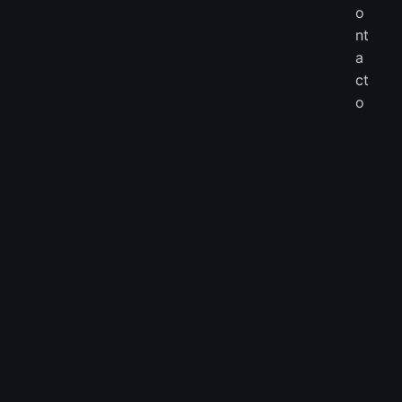
o
nt
a
ct
o