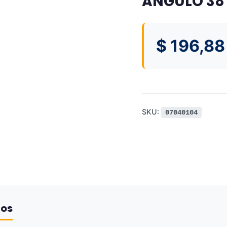
ANGULO 38 
$
196,88
SKU:
07040104
dos