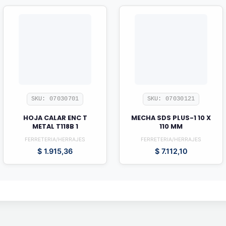
SKU: 07030701
SKU: 07030121
HOJA CALAR ENC T
MECHA SDS PLUS-1 10 X
METAL T118B 1
110 MM
FERRETERIA/HERRAJES
FERRETERIA/HERRAJES
$
1.915,36
$
7.112,10