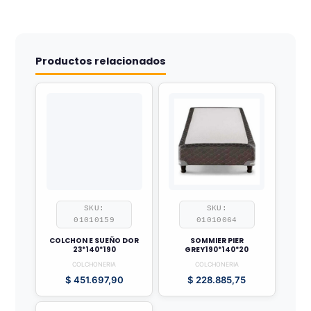
Productos relacionados
SKU:
SKU:
01010159
01010064
COLCHON E SUEÑO DOR
SOMMIER PIER
23*140*190
GREY190*140*20
COLCHONERIA
COLCHONERIA
$
451.697,90
$
228.885,75