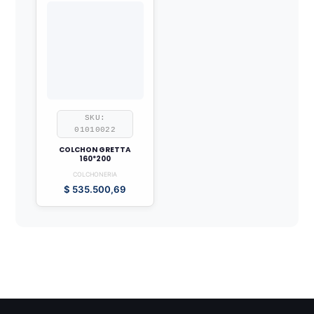
SKU:
01010022
COLCHON GRETTA
160*200
COLCHONERIA
$
535.500,69