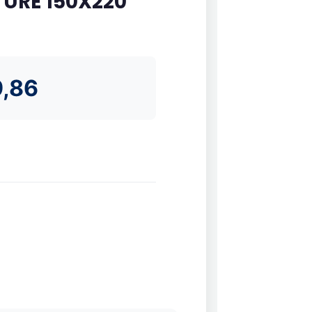
URE 150X220
,86