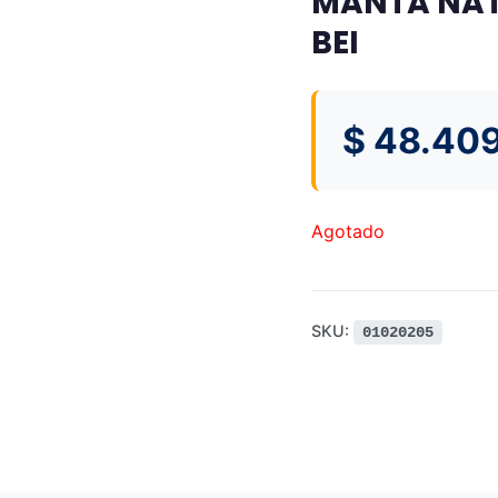
MANTA NAT
BEI
$
48.409
Agotado
SKU:
01020205